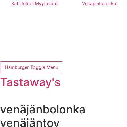
Mene
Koti
Uutiset
Myytävänä
Venäjänbolonka
sisältöön
Hamburger Toggle Menu
Tastaway's
venäjänbolonka
venäjäntoy