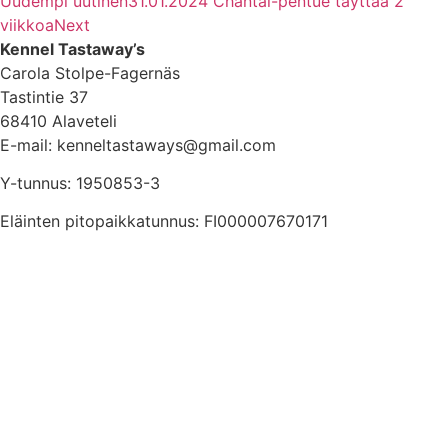
Uudempi uutinen
31.01.2024 Chantal-pentue täyttää 2
viikkoa
Next
Kennel Tastaway’s
Carola Stolpe-Fagernäs
Tastintie 37
68410 Alaveteli
E-mail: kenneltastaways@gmail.com
Y-tunnus: 1950853-3
Eläinten pitopaikkatunnus: FI000007670171