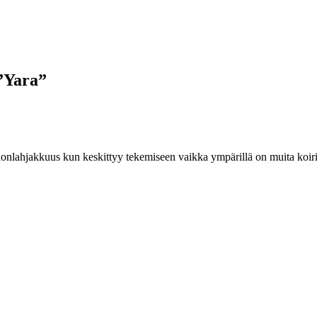
 ”Yara”
onlahjakkuus kun keskittyy tekemiseen vaikka ympärillä on muita koiria. 