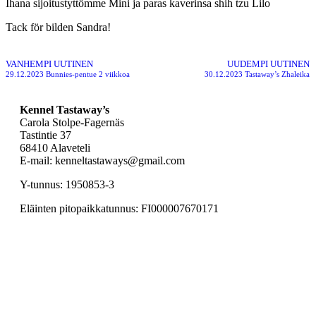
Ihana sijoitustyttömme Mini ja paras kaverinsa shih tzu Lilo
Tack för bilden Sandra!
VANHEMPI UUTINEN
UUDEMPI UUTINEN
29.12.2023 Bunnies-pentue 2 viikkoa
30.12.2023 Tastaway’s Zhaleika
Kennel Tastaway’s
Carola Stolpe-Fagernäs
Tastintie 37
68410 Alaveteli
E-mail: kenneltastaways@gmail.com
Y-tunnus: 1950853-3
Eläinten pitopaikkatunnus: FI000007670171