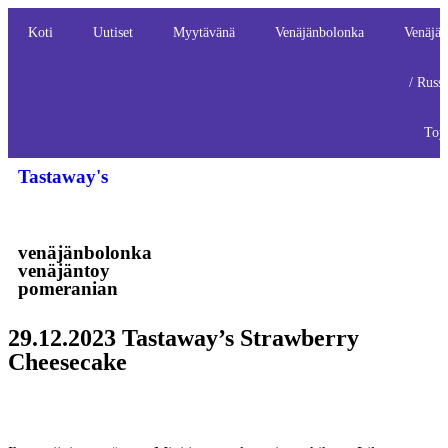
Koti
Uutiset
Myytävänä
Venäjänbolonka
Venäjän
/ Russ
Toy
Tastaway's
venäjänbolonka
venäjäntoy
pomeranian
29.12.2023 Tastaway’s Strawberry
Cheesecake