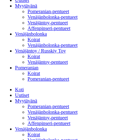
Uutiset
Myytävänä
Pomeranian-pentueet
Venäjänbolonka-pentueet
Venäjäntoy-pentueet
Affenpinseri-pentueet
Venäjänbolonka
Koirat
Venäjänbolonka-pentueet
Venäjäntoy / Russkiy Toy
Koirat
Venäjäntoy-pentueet
Pomeranian
Koirat
Pomeranian-pentueet
Koti
Uutiset
Myytävänä
Pomeranian-pentueet
Venäjänbolonka-pentueet
Venäjäntoy-pentueet
Affenpinseri-pentueet
Venäjänbolonka
Koirat