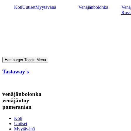
Mene
Koti
Uutiset
Myytävänä
Venäjänbolonka
Venäj
sisältöön
Russ
Hamburger Toggle Menu
Tastaway's
venäjänbolonka
venäjäntoy
pomeranian
Koti
Uutiset
Myytävänä