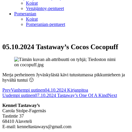
Koirat
Venäjäntoy-pentueet
Pomeranian
Koirat
Pomeranian-pentueet
05.10.2024 Tastaway’s Cocos Cocopuff
Merja perheineen Jyväskylästä kävi tutustumassa pikkumieheen ja
hyvältä tuntui 🙂
Prev
Vanhempi uutinen
04.10.2024 Kirjanpitoa
Uudempi uutinen
07.10.2024 Tastaway’s One Of A Kind
Next
Kennel Tastaway’s
Carola Stolpe-Fagernäs
Tastintie 37
68410 Alaveteli
E-mail: kenneltastaways@gmail.com