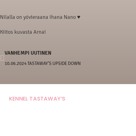
Nilalla on yövieraana ihana Nano ♥
Kiitos kuvasta Arna!
VANHEMPI UUTINEN
10.06.2024 TASTAWAY’S UPSIDE DOWN
KENNEL TASTAWAY’S
Carola Stolpe-Fagernäs
Tastintie 37
68410 Alaveteli