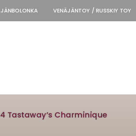
ÄJÄNBOLONKA
VENÄJÄNTOY / RUSSKIY TOY
T
024 Tastaway’s Charminique