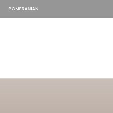
POMERANIAN
ASTAWAY'S
venäjänbolonka
venäjäntoy
pomeranian