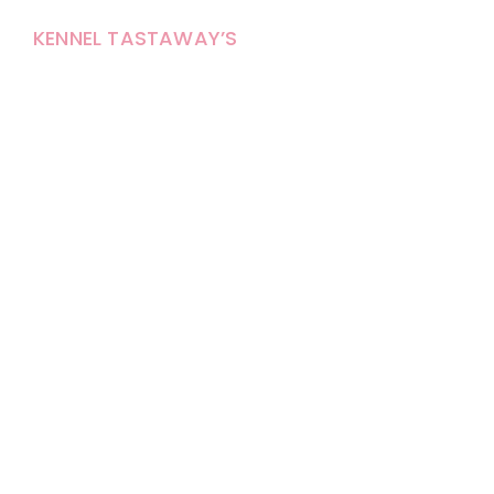
KENNEL TASTAWAY’S
Carola Stolpe-Fagernäs
Tastintie 37
68410 Alaveteli
E-mail: kenneltastaways@gmail.com
Y-tunnus: 1950853-3
Eläinten pitopaikkatunnus: FI000007670171