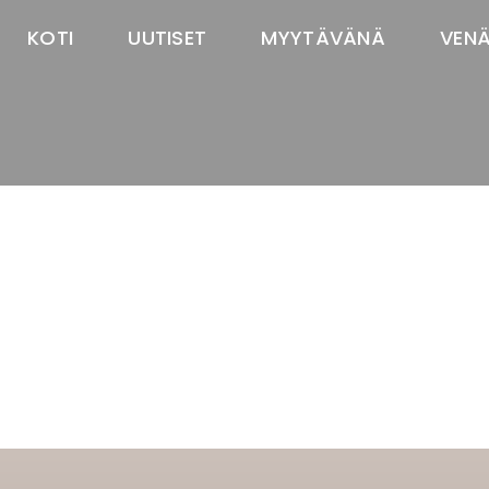
KOTI
UUTISET
MYYTÄVÄNÄ
VEN
TASTAWAY'S
venäjänbolonka
venäjäntoy
pomeranian