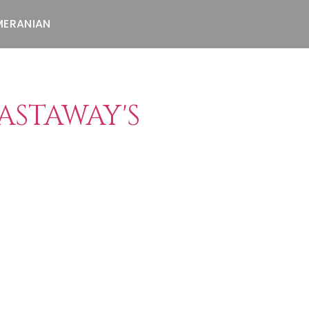
ERANIAN
ASTAWAY'S
venäjänbolonka
venäjäntoy
pomeranian