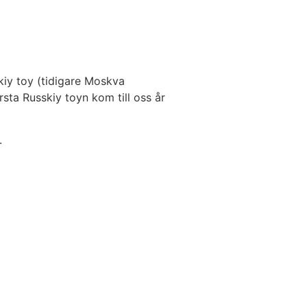
iy toy (tidigare Moskva
örsta Russkiy toyn kom till oss år
.