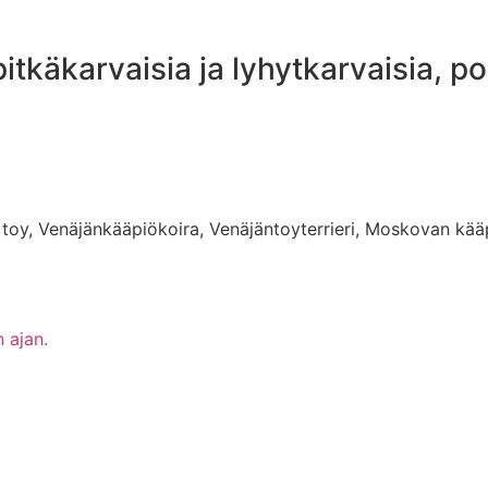
itkäkarvaisia ja lyhytkarvaisia, p
n toy, Venäjänkääpiökoira, Venäjäntoyterrieri, Moskovan kääp
 ajan.