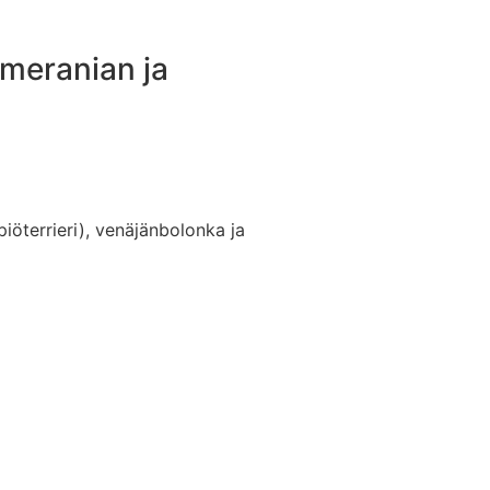
omeranian ja
iöterrieri), venäjänbolonka ja