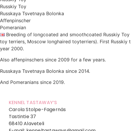
Russkiy Toy
Russkaya Tsvetnaya Bolonka
Affenpinscher
Pomeranian
Breeding of longcoated and smoothcoated Russkiy Toy 
toy terriers, Moscow longhaired toyterriers). First Russkiy
year 2000.
Also affenpinschers since 2009 for a few years.
Russkaya Tsvetnaya Bolonka since 2014.
And Pomeranians since 2019.
KENNEL TASTAWAY’S
Carola Stolpe-Fagernäs
Tastintie 37
68410 Alaveteli
E-mail: kenneltastaways@gmail.com