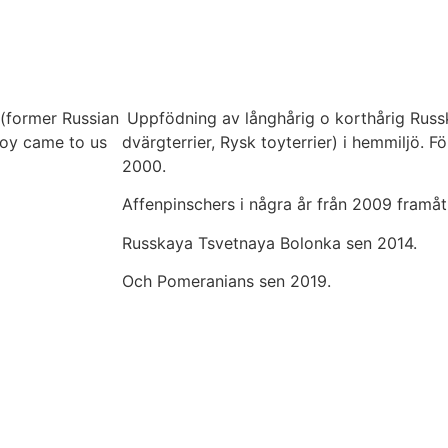
(former Russian
Uppfödning av långhårig o korthårig Russk
 toy came to us
dvärgterrier, Rysk toyterrier) i hemmiljö. F
2000.
Affenpinschers i några år från 2009 framåt
Russkaya Tsvetnaya Bolonka sen 2014.
Och Pomeranians sen 2019.