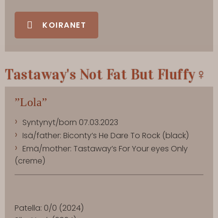
KOIRANET
Tastaway's Not Fat But Fluffy♀
”Lola”
Syntynyt/born 07.03.2023
Isä/father: Biconty’s He Dare To Rock (black)
Emä/mother: Tastaway’s For Your eyes Only
(creme)
Patella: 0/0 (2024)