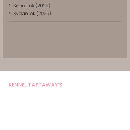
Silmät: ok (2026)
Sydän: ok (2026)
KENNEL TASTAWAY’S
Carola Stolpe-Fagernäs
Tastintie 37
68410 Alaveteli
E-mail: kenneltastaways@gmail.com