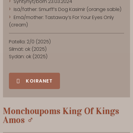
Syntynyt/born 23.03.2024
Isä/father: Smurff’s Dog Kasimir (orange sable)
Emä/mother: Tastaway’s For Your Eyes Only
(cream)
Patella: 2/0 (2025)
Silmät: ok (2025)
Sydän: ok (2025)
KOIRANET
Monchoupoms King Of Kings
Amos
♂