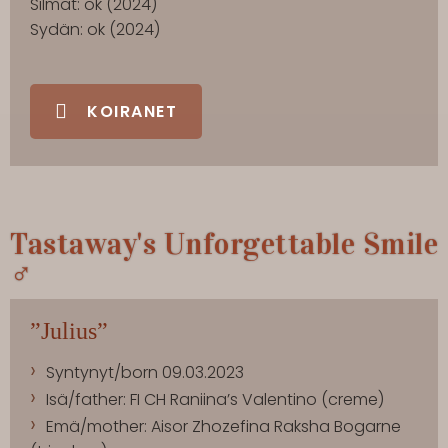
Silmät: ok (2024)
Sydän: ok (2024)
KOIRANET
Tastaway's Unforgettable Smile
♂
”Julius”
Syntynyt/born 09.03.2023
Isä/father: FI CH Raniina’s Valentino (creme)
Emä/mother: Aisor Zhozefina Raksha Bogarne