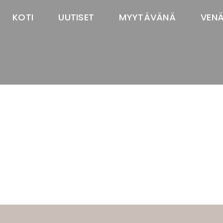
KOTI
UUTISET
MYYTÄVÄNÄ
VEN
TASTAWAY'S
venäjänbolonka
venäjäntoy
pomeranian