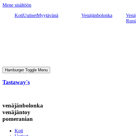
Mene sisältöön
Koti
Uutiset
Myytävänä
Venäjänbolonka
Venäj
Russ
Hamburger Toggle Menu
Tastaway's
venäjänbolonka
venäjäntoy
pomeranian
Koti