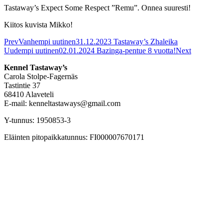
Tastaway’s Expect Some Respect ”Remu”. Onnea suuresti!
Kiitos kuvista Mikko!
Prev
Vanhempi uutinen
31.12.2023 Tastaway’s Zhaleika
Uudempi uutinen
02.01.2024 Bazinga-pentue 8 vuotta!
Next
Kennel Tastaway’s
Carola Stolpe-Fagernäs
Tastintie 37
68410 Alaveteli
E-mail: kenneltastaways@gmail.com
Y-tunnus: 1950853-3
Eläinten pitopaikkatunnus: FI000007670171