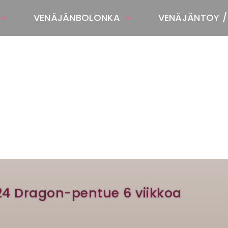
VENÄJÄNBOLONKA
VENÄJÄNTOY /
T
24 Dragon-pentue 6 viikkoa