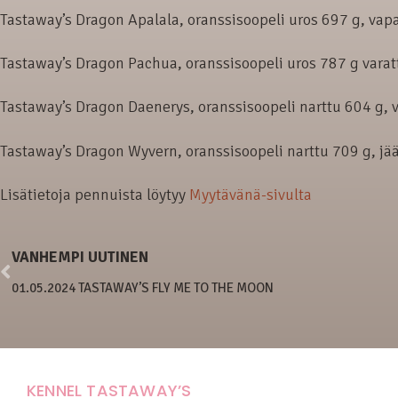
Tastaway’s Dragon Apalala, oranssisoopeli uros 697 g, vap
Tastaway’s Dragon Pachua, oranssisoopeli uros 787 g varat
Tastaway’s Dragon Daenerys, oranssisoopeli narttu 604 g, 
Tastaway’s Dragon Wyvern, oranssisoopeli narttu 709 g, jää
Lisätietoja pennuista löytyy
Myytävänä-sivulta
VANHEMPI UUTINEN
01.05.2024 TASTAWAY’S FLY ME TO THE MOON
KENNEL TASTAWAY’S