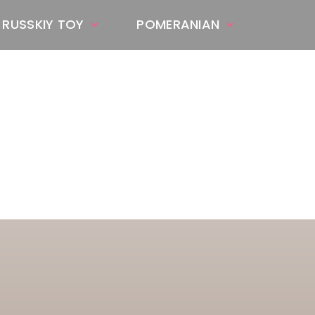
 RUSSKIY TOY
POMERANIAN
ASTAWAY'S
venäjänbolonka
venäjäntoy
pomeranian