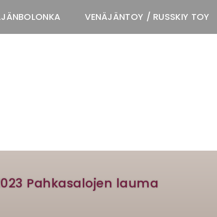
ÄJÄNBOLONKA
VENÄJÄNTOY / RUSSKIY TOY
T
.2023 Pahkasalojen lauma