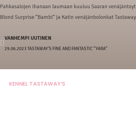
Pahkasalojen ihanaan laumaan kuuluu Saaran venäjäntoyt 
Blond Surprise ”Bambi” ja Katin venäjänbolonkat Tastaway
VANHEMPI UUTINEN
29.06.2023 TASTAWAY’S FINE AND FANTASTIC ”YARA”
KENNEL TASTAWAY’S
Carola Stolpe-Fagernäs
Tastintie 37
68410 Alaveteli
E-mail: kenneltastaways@gmail.com