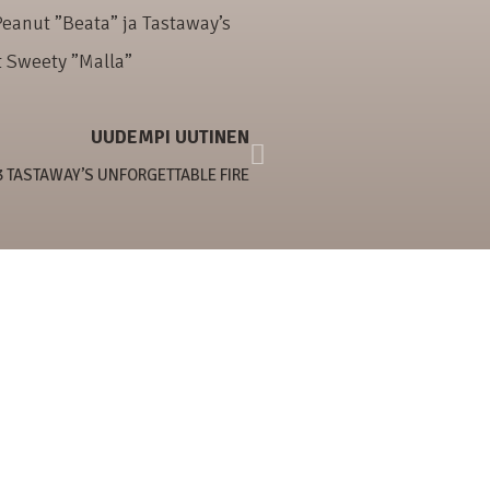
eanut ”Beata” ja Tastaway’s
t Sweety ”Malla”
UUDEMPI UUTINEN
3 TASTAWAY’S UNFORGETTABLE FIRE