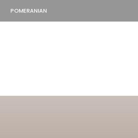
POMERANIAN
ASTAWAY'S
venäjänbolonka
venäjäntoy
pomeranian