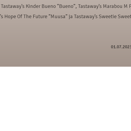
Tastaway’s Kinder Bueno ”Bueno”, Tastaway’s Marabou M P
’s Hope Of The Future ”Muusa” ja Tastaway’s Sweetie Swee
01.07.202