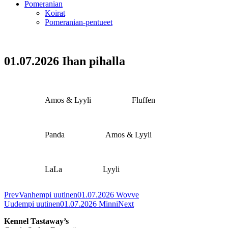
Pomeranian
Koirat
Pomeranian-pentueet
01.07.2026 Ihan pihalla
Amos & Lyyli
Fluffen
Panda
Amos & Lyyli
LaLa
Lyyli
Prev
Vanhempi uutinen
01.07.2026 Wovve
Uudempi uutinen
01.07.2026 Minni
Next
Kennel Tastaway’s