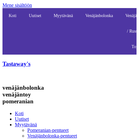
Mene sisältöön
Koti
Uutiset
Myytävänä
Venäjänbolonka
Venäjän
/ Russ
Toy
Tastaway's
venäjänbolonka
venäjäntoy
pomeranian
Koti
Uutiset
Myytävänä
Pomeranian-pentueet
Venäjänbolonka-pentueet