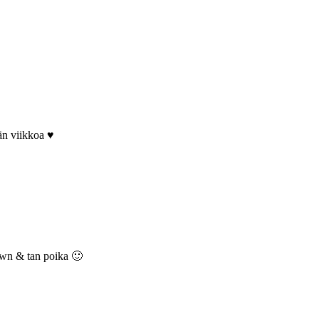
än viikkoa ♥
own & tan poika 🙂