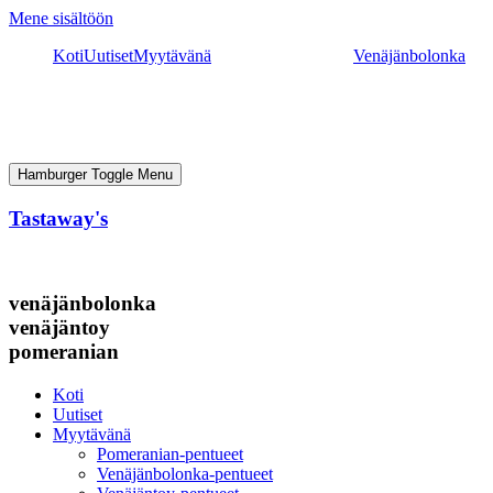
Mene sisältöön
Koti
Uutiset
Myytävänä
Venäjänbolonka
Hamburger Toggle Menu
Tastaway's
venäjänbolonka
venäjäntoy
pomeranian
Koti
Uutiset
Myytävänä
Pomeranian-pentueet
Venäjänbolonka-pentueet