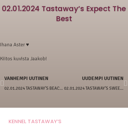
02.01.2024 Tastaway’s Expect The
Best
Ihana Aster ♥
Kiitos kuvista Jaakob!
VANHEMPI UUTINEN
UUDEMPI UUTINEN
02.01.2024 TASTAWAY’S BEACH BOY
02.01.2024 TASTAWAY’S SWEETIE SWEET SWEETY
KENNEL TASTAWAY’S