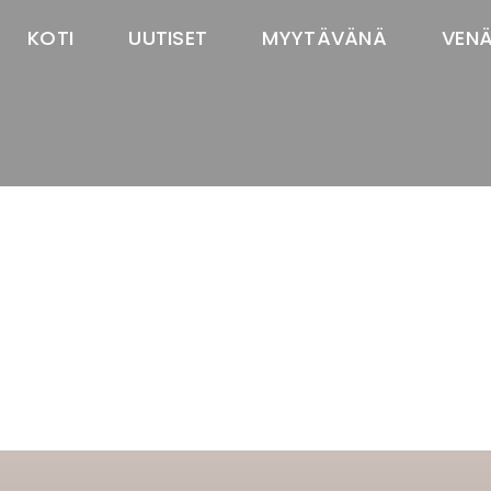
KOTI
UUTISET
MYYTÄVÄNÄ
VEN
TASTAWAY'S
venäjänbolonka
venäjäntoy
pomeranian