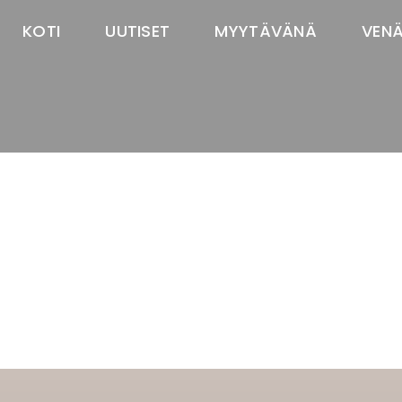
KOTI
UUTISET
MYYTÄVÄNÄ
VEN
TASTAWAY'S
venäjänbolonka
venäjäntoy
pomeranian