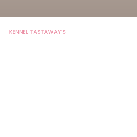
KENNEL TASTAWAY’S
Carola Stolpe-Fagernäs
Tastintie 37
68410 Alaveteli
E-mail: kenneltastaways@gmail.com
Y-tunnus: 1950853-3
Eläinten pitopaikkatunnus: FI000007670171