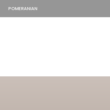
POMERANIAN
ASTAWAY'S
venäjänbolonka
venäjäntoy
pomeranian