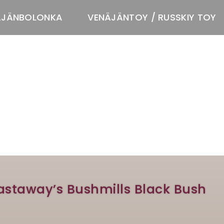
ÄJÄNBOLONKA
VENÄJÄNTOY / RUSSKIY TOY
T
astaway’s Bushmills Black Bush