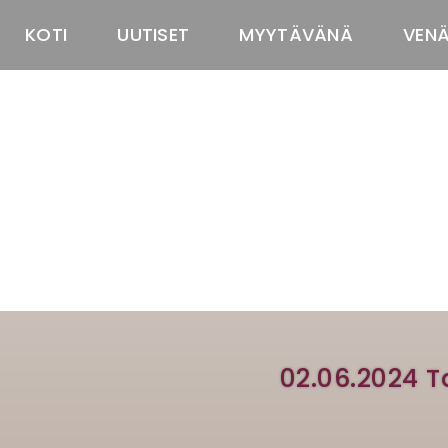
KOTI
UUTISET
MYYTÄVÄNÄ
VEN
02.06.2024 T