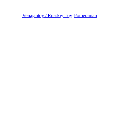
Venäjäntoy / Russkiy Toy
Pomeranian