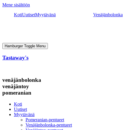
Mene sisältöön
Koti
Uutiset
Myytävänä
Venäjänbolonka
Hamburger Toggle Menu
Tastaway's
venäjänbolonka
venäjäntoy
pomeranian
Koti
Uutiset
Myytävänä
Pomeranian-pentueet
Venäjänbolonka-pentueet