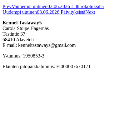
Prev
Vanhempi uutinen
02.06.2026 Lilli rokotuksilla
Uudempi uutinen
03.06.2026 Päivityksistä
Next
Kennel Tastaway’s
Carola Stolpe-Fagernäs
Tastintie 37
68410 Alaveteli
E-mail: kenneltastaways@gmail.com
Y-tunnus: 1950853-3
Eläinten pitopaikkatunnus: FI000007670171