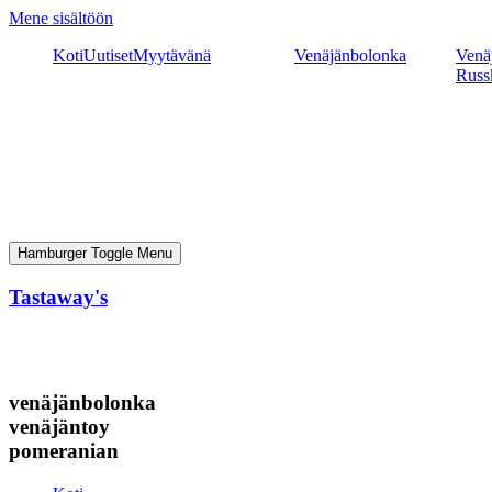
Mene sisältöön
Koti
Uutiset
Myytävänä
Venäjänbolonka
Venäj
Russ
Hamburger Toggle Menu
Tastaway's
venäjänbolonka
venäjäntoy
pomeranian