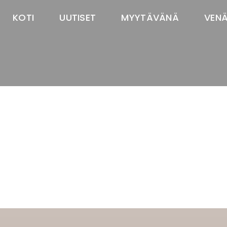
KOTI
UUTISET
MYYTÄVÄNÄ
VEN
TASTAWAY'S
venäjänbolonka
venäjäntoy
pomeranian