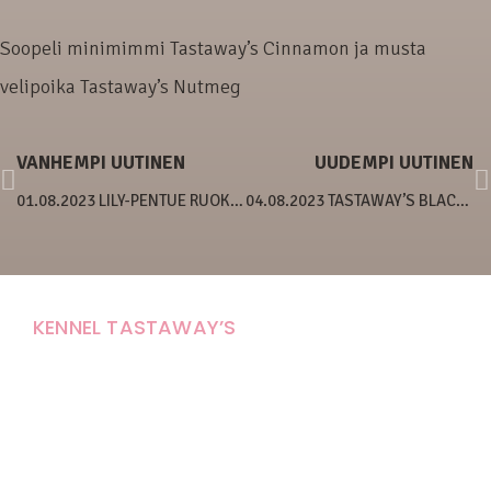
Soopeli minimimmi Tastaway’s Cinnamon ja musta
velipoika Tastaway’s Nutmeg
VANHEMPI UUTINEN
UUDEMPI UUTINEN
01.08.2023 LILY-PENTUE RUOKAILEE
04.08.2023 TASTAWAY’S BLACK ARCTIC MONKEY
KENNEL TASTAWAY’S
Carola Stolpe-Fagernäs
Tastintie 37
68410 Alaveteli
E-mail: kenneltastaways@gmail.com