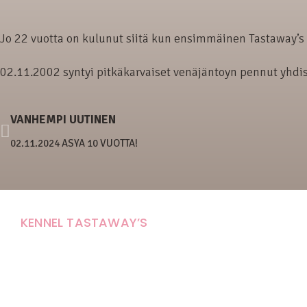
Jo 22 vuotta on kulunut siitä kun ensimmäinen Tastaway’s 
02.11.2002 syntyi pitkäkarvaiset venäjäntoyn pennut yhdist
VANHEMPI UUTINEN
02.11.2024 ASYA 10 VUOTTA!
KENNEL TASTAWAY’S
Carola Stolpe-Fagernäs
Tastintie 37
68410 Alaveteli