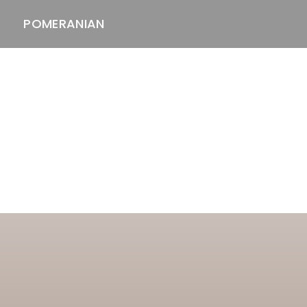
POMERANIAN
ASTAWAY'S
venäjänbolonka
venäjäntoy
pomeranian