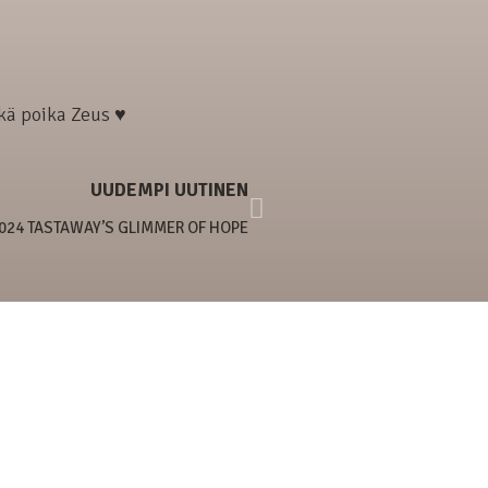
ekä poika Zeus ♥
UUDEMPI UUTINEN
2024 TASTAWAY’S GLIMMER OF HOPE