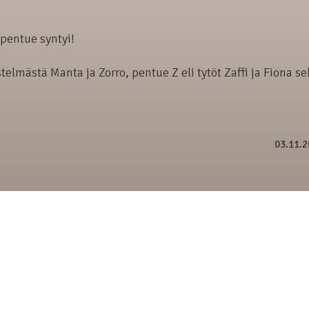
pentue syntyi!
elmästä Manta ja Zorro, pentue Z eli tytöt Zaffi ja Fiona s
03.11.