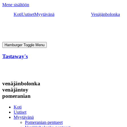
Mene sisältöön
Koti
Uutiset
Myytävänä
Venäjänbolonka
Hamburger Toggle Menu
Tastaway's
venäjänbolonka
venäjäntoy
pomeranian
Koti
Uutiset
Myytävänä
Pomeranian-pentueet