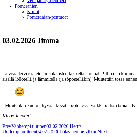
Venäjäntoy-pentueet
Pomeranian
Koirat
Pomeranian-pentueet
03.02.2026 Jimma
Talvisia terveisiä etelän pakkasten keskeltä Jimmalta! Ihme ja kumma h
sisällä löllötellä ja lämmitellä (ja söpöstelläkin). Muutettiin tossa e
. Muutenkin kuuluu hyvää, kevättä ootellessa vaikka onhan tämä talvi
Kiitos Jemina!
Prev
Vanhempi uutinen
03.02.2026 Hertta
Uudempi uutinen
04.02.2026 Lolas pentue viikon
Next