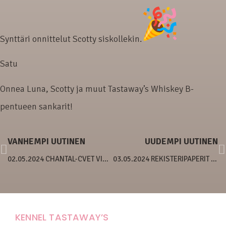
Synttäri onnittelut Scotty siskollekin.
Satu
Onnea Luna, Scotty ja muut Tastaway’s Whiskey B-
pentueen sankarit!
VANHEMPI UUTINEN
UUDEMPI UUTINEN
02.05.2024 CHANTAL-CVET VINNY VRCH
03.05.2024 REKISTERIPAPERIT SAAPUIVAT
KENNEL TASTAWAY’S