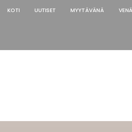
KOTI
UUTISET
MYYTÄVÄNÄ
VEN
TASTAWAY'S
venäjänbolonka
venäjäntoy
pomeranian