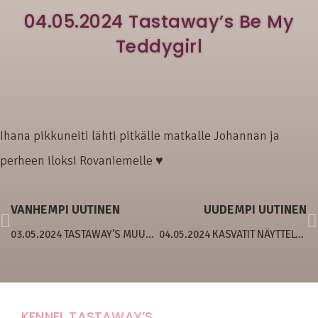
04.05.2024 Tastaway’s Be My
Teddygirl
Ihana pikkuneiti lähti pitkälle matkalle Johannan ja
perheen iloksi Rovaniemelle ♥
VANHEMPI UUTINEN
UUDEMPI UUTINEN
03.05.2024 TASTAWAY’S MUUSAS MUSTAFA
04.05.2024 KASVATIT NÄYTTELYISSÄ
KENNEL TASTAWAY’S