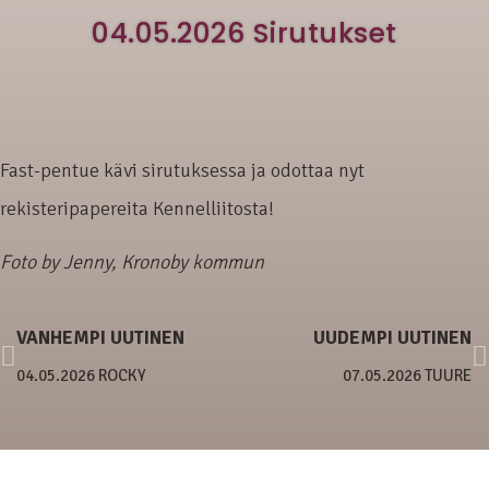
04.05.2026 Sirutukset
Fast-pentue kävi sirutuksessa ja odottaa nyt
rekisteripapereita Kennelliitosta!
Foto by Jenny, Kronoby kommun
VANHEMPI UUTINEN
UUDEMPI UUTINEN
04.05.2026 ROCKY
07.05.2026 TUURE