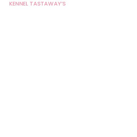
KENNEL TASTAWAY’S
Carola Stolpe-Fagernäs
Tastintie 37
68410 Alaveteli
E-mail: kenneltastaways@gmail.com
Y-tunnus: 1950853-3
Eläinten pitopaikkatunnus: FI000007670171