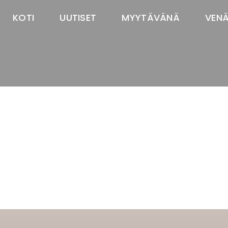
KOTI
UUTISET
MYYTÄVÄNÄ
VEN
TASTAWAY'S
venäjänbolonka
venäjäntoy
pomeranian