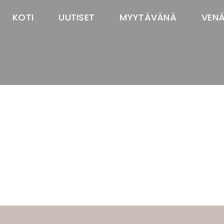
KOTI
UUTISET
MYYTÄVÄNÄ
VEN
TASTAWAY'S
venäjänbolonka
venäjäntoy
pomeranian