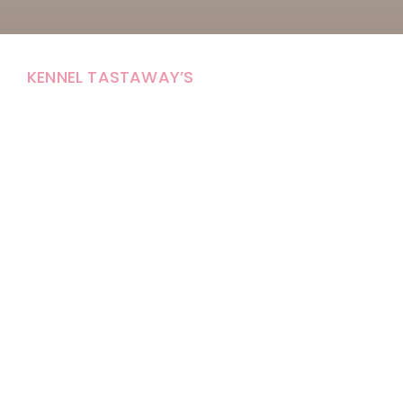
KENNEL TASTAWAY’S
Carola Stolpe-Fagernäs
Tastintie 37
68410 Alaveteli
E-mail: kenneltastaways@gmail.com
Y-tunnus: 1950853-3
Eläinten pitopaikkatunnus: FI000007670171