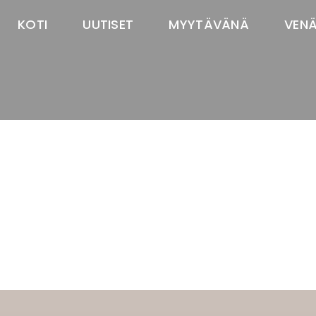
KOTI
UUTISET
MYYTÄVÄNÄ
VEN
TASTAWAY'S
venäjänbolonka
venäjäntoy
pomeranian