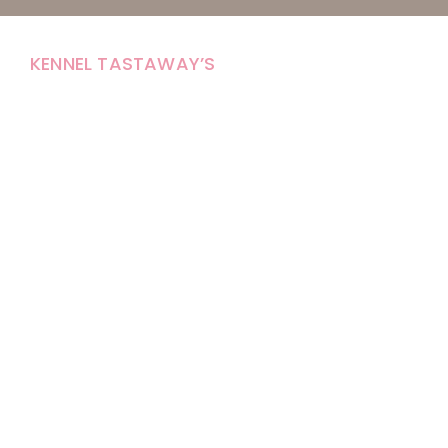
KENNEL TASTAWAY’S
Carola Stolpe-Fagernäs
Tastintie 37
68410 Alaveteli
E-mail: kenneltastaways@gmail.com
Y-tunnus: 1950853-3
Eläinten pitopaikkatunnus: FI000007670171