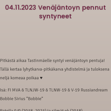
04.11.2023 Venäjäntoyn pennut
syntyneet
Pitkästä aikaa Tastinmäelle syntyi venäjäntoyn pentuja!
Tällä kertaa lyhytkarva-pitkäkarva yhdistelmä ja tuloksena
neljä komeaa poikaa ♥
Isä: FI MVA & TLNJW-19 & TLNW-19 & V-19 Russiandream
Bobbie Sirius ”Bobbie”
Patella 0/0 (2018, 2021) ja silmät ok (2018)