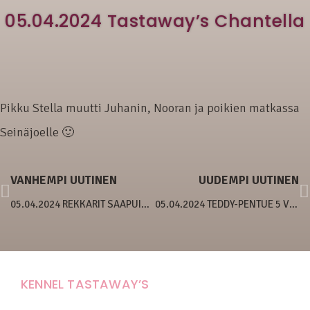
05.04.2024 Tastaway’s Chantella
Pikku Stella muutti Juhanin, Nooran ja poikien matkassa
Seinäjoelle 🙂
VANHEMPI UUTINEN
UUDEMPI UUTINEN
05.04.2024 REKKARIT SAAPUIVAT!
05.04.2024 TEDDY-PENTUE 5 VIIKKOA
KENNEL TASTAWAY’S
Carola Stolpe-Fagernäs