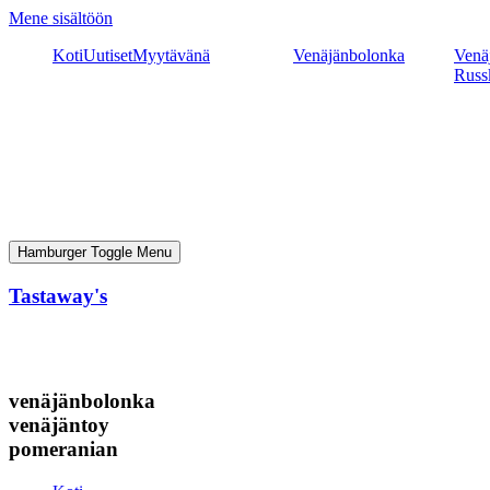
Mene sisältöön
Koti
Uutiset
Myytävänä
Venäjänbolonka
Venäj
Russ
Hamburger Toggle Menu
Tastaway's
venäjänbolonka
venäjäntoy
pomeranian