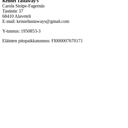
Kennel Tastaway’s
Carola Stolpe-Fagernäs
Tastintie 37
68410 Alaveteli
E-mail: kenneltastaways@gmail.com
Y-tunnus: 1950853-3
Eläinten pitopaikkatunnus: FI000007670171