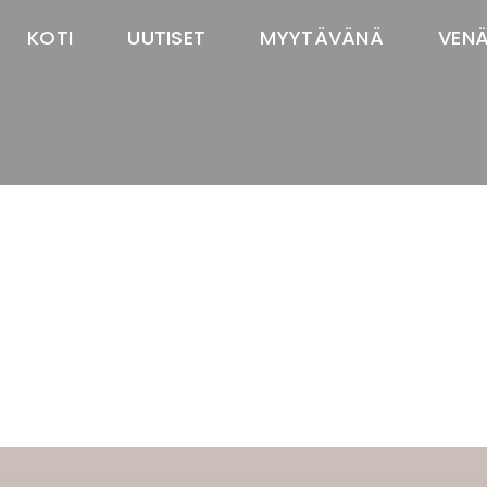
KOTI
UUTISET
MYYTÄVÄNÄ
VEN
TASTAWAY'S
venäjänbolonka
venäjäntoy
pomeranian