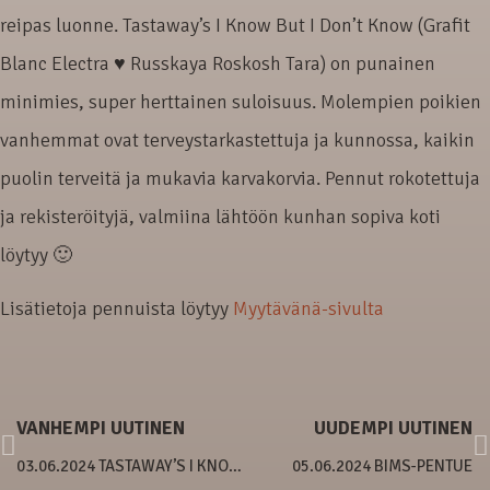
reipas luonne. Tastaway’s I Know But I Don’t Know (Grafit
Blanc Electra ♥ Russkaya Roskosh Tara) on punainen
minimies, super herttainen suloisuus. Molempien poikien
vanhemmat ovat terveystarkastettuja ja kunnossa, kaikin
puolin terveitä ja mukavia karvakorvia. Pennut rokotettuja
ja rekisteröityjä, valmiina lähtöön kunhan sopiva koti
löytyy 🙂
Lisätietoja pennuista löytyy
Myytävänä-sivulta
VANHEMPI UUTINEN
UUDEMPI UUTINEN
03.06.2024 TASTAWAY’S I KNOW BUT I DON’T KNOW
05.06.2024 BIMS-PENTUE