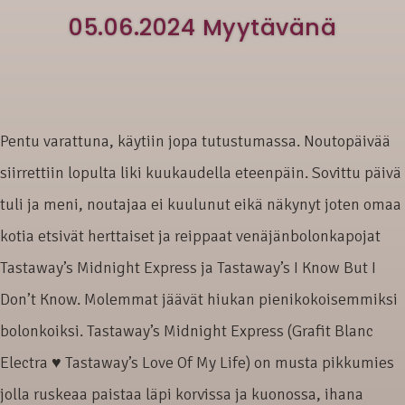
05.06.2024 Myytävänä
Pentu varattuna, käytiin jopa tutustumassa. Noutopäivää
siirrettiin lopulta liki kuukaudella eteenpäin. Sovittu päivä
tuli ja meni, noutajaa ei kuulunut eikä näkynyt joten omaa
kotia etsivät herttaiset ja reippaat venäjänbolonkapojat
Tastaway’s Midnight Express ja Tastaway’s I Know But I
Don’t Know. Molemmat jäävät hiukan pienikokoisemmiksi
bolonkoiksi. Tastaway’s Midnight Express (Grafit Blanc
Electra ♥ Tastaway’s Love Of My Life) on musta pikkumies
jolla ruskeaa paistaa läpi korvissa ja kuonossa, ihana