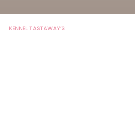
KENNEL TASTAWAY’S
Carola Stolpe-Fagernäs
Tastintie 37
68410 Alaveteli
E-mail: kenneltastaways@gmail.com
Y-tunnus: 1950853-3
Eläinten pitopaikkatunnus: FI000007670171