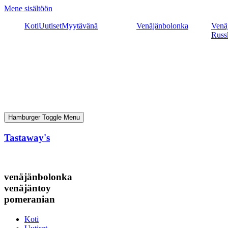
Mene sisältöön
Koti
Uutiset
Myytävänä
Venäjänbolonka
Venäj
Russ
Hamburger Toggle Menu
Tastaway's
venäjänbolonka
venäjäntoy
pomeranian
Koti