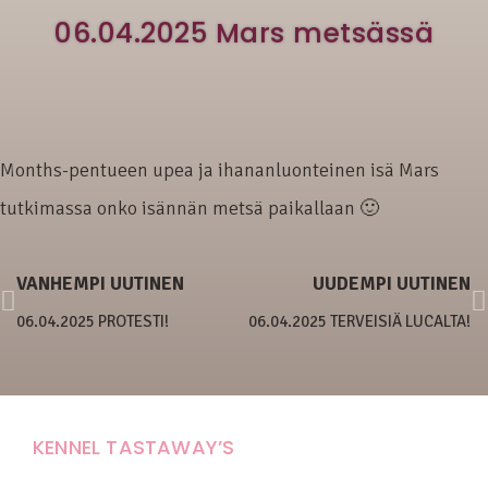
06.04.2025 Mars metsässä
Months-pentueen upea ja ihananluonteinen isä Mars
tutkimassa onko isännän metsä paikallaan 🙂
VANHEMPI UUTINEN
UUDEMPI UUTINEN
06.04.2025 PROTESTI!
06.04.2025 TERVEISIÄ LUCALTA!
KENNEL TASTAWAY’S
Carola Stolpe-Fagernäs