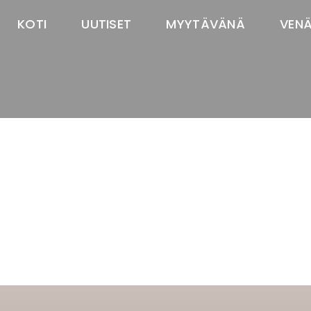
KOTI
UUTISET
MYYTÄVÄNÄ
VEN
TASTAWAY'S
venäjänbolonka
venäjäntoy
pomeranian