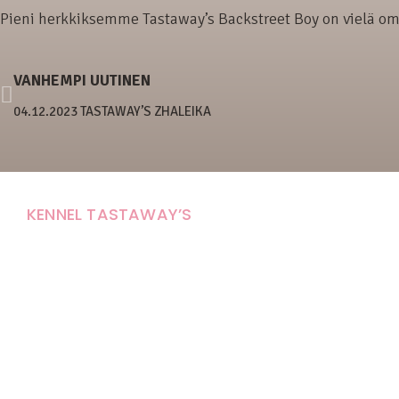
Pieni herkkiksemme Tastaway’s Backstreet Boy on vielä omaa
VANHEMPI UUTINEN
04.12.2023 TASTAWAY’S ZHALEIKA
KENNEL TASTAWAY’S
Carola Stolpe-Fagernäs
Tastintie 37
68410 Alaveteli
E-mail: kenneltastaways@gmail.com
Y-tunnus: 1950853-3