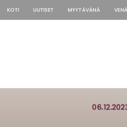
KOTI
UUTISET
MYYTÄVÄNÄ
VEN
06.12.202