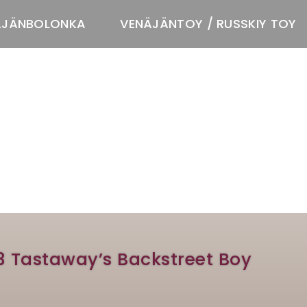
ÄJÄNBOLONKA
VENÄJÄNTOY / RUSSKIY TOY
T
3 Tastaway’s Backstreet Boy