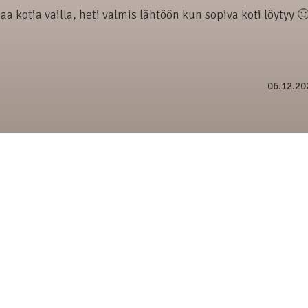
 kotia vailla, heti valmis lähtöön kun sopiva koti löytyy 
06.12.20