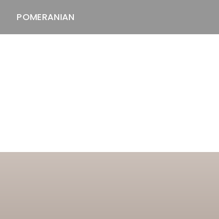
POMERANIAN
ASTAWAY'S
venäjänbolonka
venäjäntoy
pomeranian