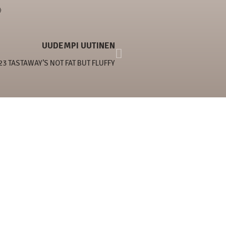

UUDEMPI UUTINEN
23 TASTAWAY’S NOT FAT BUT FLUFFY