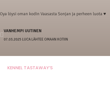
Oya löysi oman kodin Vaasasta Sonjan ja perheen luota ♥
VANHEMPI UUTINEN
07.03.2025 LUCA LÄHTEE OMAAN KOTIIN
KENNEL TASTAWAY’S
Carola Stolpe-Fagernäs
Tastintie 37
68410 Alaveteli
E-mail: kenneltastaways@gmail.com