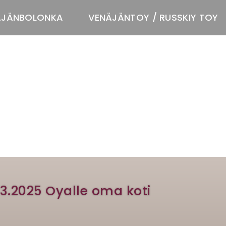
ÄJÄNBOLONKA
VENÄJÄNTOY / RUSSKIY TOY
T
3.2025 Oyalle oma koti