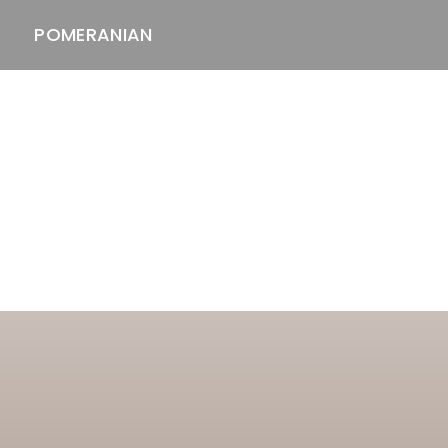
POMERANIAN
ASTAWAY'S
venäjänbolonka
venäjäntoy
pomeranian