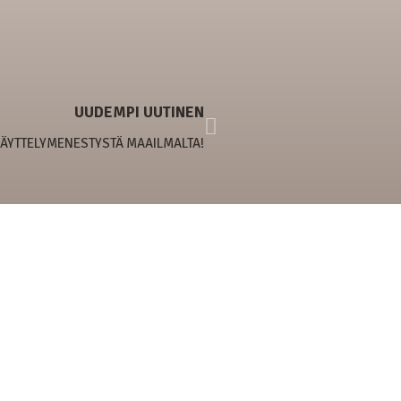
UUDEMPI UUTINEN
NÄYTTELYMENESTYSTÄ MAAILMALTA!