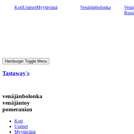
Mene
Koti
Uutiset
Myytävänä
Venäjänbolonka
Venäj
sisältöön
Russ
Hamburger Toggle Menu
Tastaway's
venäjänbolonka
venäjäntoy
pomeranian
Koti
Uutiset
Myytävänä