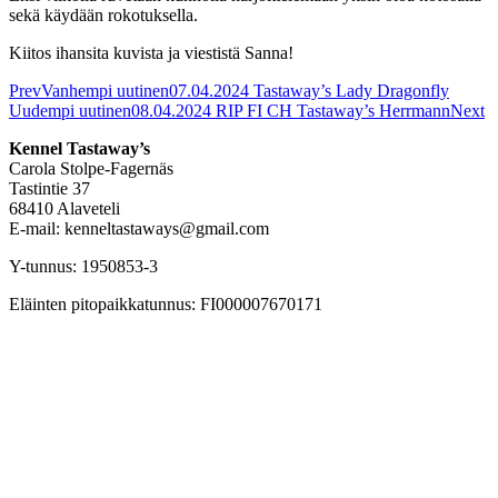
sekä käydään rokotuksella.
Kiitos ihansita kuvista ja viestistä Sanna!
Prev
Vanhempi uutinen
07.04.2024 Tastaway’s Lady Dragonfly
Uudempi uutinen
08.04.2024 RIP FI CH Tastaway’s Herrmann
Next
Kennel Tastaway’s
Carola Stolpe-Fagernäs
Tastintie 37
68410 Alaveteli
E-mail: kenneltastaways@gmail.com
Y-tunnus: 1950853-3
Eläinten pitopaikkatunnus: FI000007670171