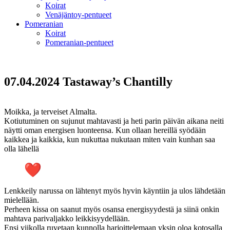
Koirat
Venäjäntoy-pentueet
Pomeranian
Koirat
Pomeranian-pentueet
07.04.2024 Tastaway’s Chantilly
Moikka, ja terveiset Almalta.
Kotiutuminen on sujunut mahtavasti ja heti parin päivän aikana neiti
näytti oman energisen luonteensa. Kun ollaan hereillä syödään
kaikkea ja kaikkia, kun nukuttaa nukutaan miten vain kunhan saa
olla lähellä
Lenkkeily narussa on lähtenyt myös hyvin käyntiin ja ulos lähdetään
mielellään.
Perheen kissa on saanut myös osansa energisyydestä ja siinä onkin
mahtava parivaljakko leikkisyydellään.
Ensi viikolla ruvetaan kunnolla harjoittelemaan yksin oloa kotosalla