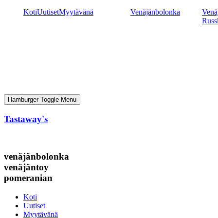
Mene
Koti
Uutiset
Myytävänä
Venäjänbolonka
Venäj
sisältöön
Russ
Hamburger Toggle Menu
Tastaway's
venäjänbolonka
venäjäntoy
pomeranian
Koti
Uutiset
Myytävänä