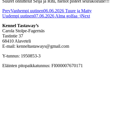
Suuret onnittelut Seija ja Ritu, hienot pisteet seurakoiralle!!!
Prev
Vanhempi uutinen
06.06.2026 Tuure ja Matty
Uudempi uutinen
07.06.2026 Alma golfaa :)
Next
Kennel Tastaway’s
Carola Stolpe-Fagernäs
Tastintie 37
68410 Alaveteli
E-mail: kenneltastaways@gmail.com
Y-tunnus: 1950853-3
Eläinten pitopaikkatunnus: FI000007670171