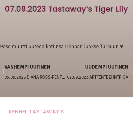
07.09.2023 Tastaway’s Tiger Lily
Miso muutti uuteen kotiinsa Hennan luokse Turkuun ♥
VANHEMPI UUTINEN
UUDEMPI UUTINEN
05.09.2023 DIANA ROSS-PENTUE 3 VIIKKOA
07.09.2023 ARTFENTEZI INTRIGA
KENNEL TASTAWAY’S
Carola Stolpe-Fagernäs
Tastintie 37