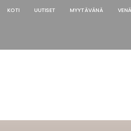
KOTI
UUTISET
MYYTÄVÄNÄ
VEN
TASTAWAY'S
venäjänbolonka
venäjäntoy
pomeranian