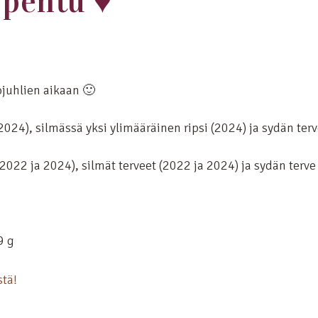
 pentu ♥
ojuhlien aikaan 🙂
(2024), silmässä yksi ylimääräinen ripsi (2024) ja sydän ter
(2022 ja 2024), silmät terveet (2022 ja 2024) ja sydän terve
9 g
tä!