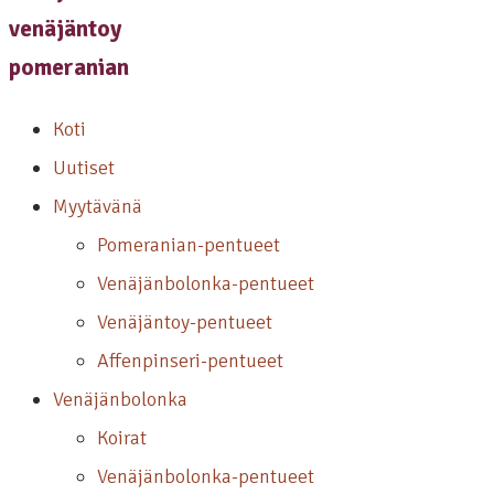
venäjäntoy
pomeranian
Koti
Uutiset
Myytävänä
Pomeranian-pentueet
Venäjänbolonka-pentueet
Venäjäntoy-pentueet
Affenpinseri-pentueet
Venäjänbolonka
Koirat
Venäjänbolonka-pentueet