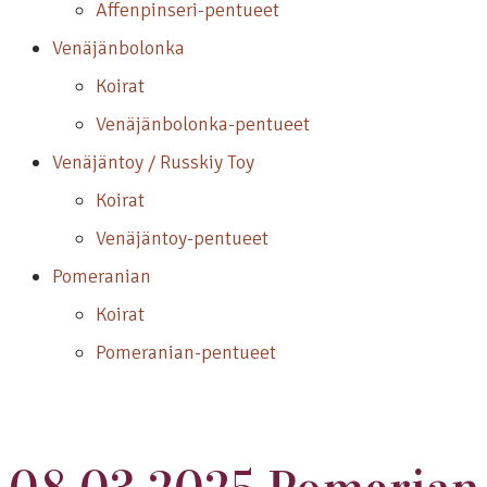
Affenpinseri-pentueet
Venäjänbolonka
Koirat
Venäjänbolonka-pentueet
Venäjäntoy / Russkiy Toy
Koirat
Venäjäntoy-pentueet
Pomeranian
Koirat
Pomeranian-pentueet