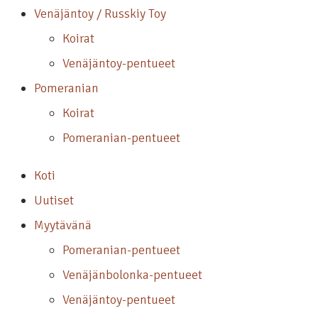
Venäjäntoy / Russkiy Toy
Koirat
Venäjäntoy-pentueet
Pomeranian
Koirat
Pomeranian-pentueet
Koti
Uutiset
Myytävänä
Pomeranian-pentueet
Venäjänbolonka-pentueet
Venäjäntoy-pentueet