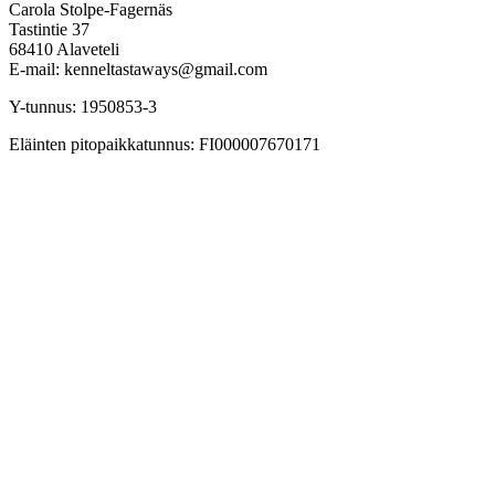
Carola Stolpe-Fagernäs
Tastintie 37
68410 Alaveteli
E-mail: kenneltastaways@gmail.com
Y-tunnus: 1950853-3
Eläinten pitopaikkatunnus: FI000007670171