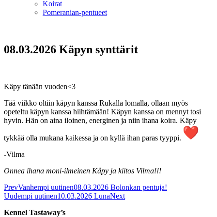
Koirat
Pomeranian-pentueet
08.03.2026 Käpyn synttärit
Käpy tänään vuoden<3
Tää viikko oltiin käpyn kanssa Rukalla lomalla, ollaan myös
opeteltu käpyn kanssa hiihtämään! Käpyn kanssa on mennyt tosi
hyvin. Hän on aina iloinen, energinen ja niin ihana koira. Käpy
tykkää olla mukana kaikessa ja on kyllä ihan paras tyyppi.
-Vilma
Onnea ihana moni-ilmeinen Käpy ja kiitos Vilma!!!
Prev
Vanhempi uutinen
08.03.2026 Bolonkan pentuja!
Uudempi uutinen
10.03.2026 Luna
Next
Kennel Tastaway’s