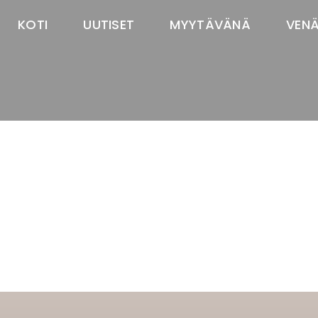
KOTI
UUTISET
MYYTÄVÄNÄ
VEN
TASTAWAY'S
venäjänbolonka
venäjäntoy
pomeranian