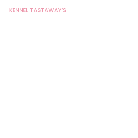
KENNEL TASTAWAY’S
Carola Stolpe-Fagernäs
Tastintie 37
68410 Alaveteli
E-mail: kenneltastaways@gmail.com
Y-tunnus: 1950853-3
Eläinten pitopaikkatunnus: FI000007670171