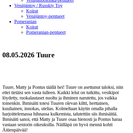
Venäjänbolonka-pentueet
Venäjäntoy / Russkiy Toy
Koirat
Venäjäntoy-pentueet
Pomeranian
Koirat
Pomeranian-pentueet
08.05.2026 Tuure
Tuure, Matty ja Pontus täällä hei! Tuure on asettunut taloksi, niin
ettei tietäisi sen vasta tulleen. Kaikki lelut on tutkittu, vesikipot
löydetty, ruokalautaset nuoltu ja ihminen narutettu, jos vaikka
toinenkin. Ihmisäiti totesi Tuuren olevan kiltti, herttainen,
kuuliainen, innokas, utelias. Kolmeltaan käytin omalla pihalla
harjoittelemassa hihnassa kulkemista, talutettiin siis ihmisäitiä.
Ihmisäiti sanoi, että Matty ja Tuure osaa hienosti ja Pontus haraa
vastaan seniorin oikeuksilla. Näilläpä on hyvä mennä kohti
Äitienpäivää!