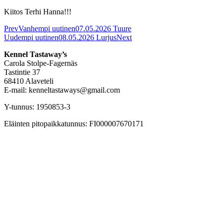
Kiitos Terhi Hanna!!!
Prev
Vanhempi uutinen
07.05.2026 Tuure
Uudempi uutinen
08.05.2026 Lurjus
Next
Kennel Tastaway’s
Carola Stolpe-Fagernäs
Tastintie 37
68410 Alaveteli
E-mail: kenneltastaways@gmail.com
Y-tunnus: 1950853-3
Eläinten pitopaikkatunnus: FI000007670171