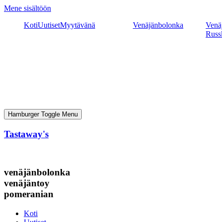
Mene sisältöön
Koti
Uutiset
Myytävänä
Venäjänbolonka
Venäj
Russ
Hamburger Toggle Menu
Tastaway's
venäjänbolonka
venäjäntoy
pomeranian
Koti