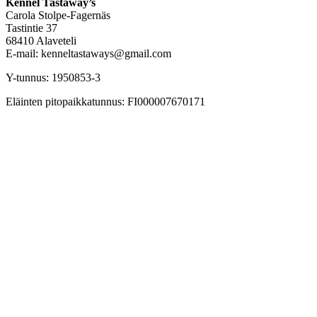
Kennel Tastaway’s
Carola Stolpe-Fagernäs
Tastintie 37
68410 Alaveteli
E-mail: kenneltastaways@gmail.com
Y-tunnus: 1950853-3
Eläinten pitopaikkatunnus: FI000007670171