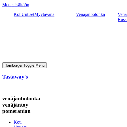
Mene sisältöön
Koti
Uutiset
Myytävänä
Venäjänbolonka
Venäj
Russ
Hamburger Toggle Menu
Tastaway's
venäjänbolonka
venäjäntoy
pomeranian
Koti