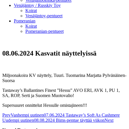
Venäjänbolonka-pentueet
Venäjäntoy / Russkiy Toy
Koirat
Venäjäntoy-pentueet
Pomeranian
Koirat
Pomeranian-pentueet
08.06.2024 Kasvatit näyttelyissä
Miljoonakoira KV näyttely, Tuuri. Tuomarina Marjatta Pylvänäinen-
Suorsa
Tastaway’s Ballantines Finest ”Hessu” AVO ERI, AVK 1, PU 1,
SA, ROP, Serti ja Suomen Muotovalio!
Supersuuret onnittelut Hessulle omistajineen!!!
Prev
Vanhempi uutinen
07.06.2024 Tastaway’s Soft As Cashmere
Uudempi uutinen
08.08.2024 Bims-pentue täyttää viikon
Next