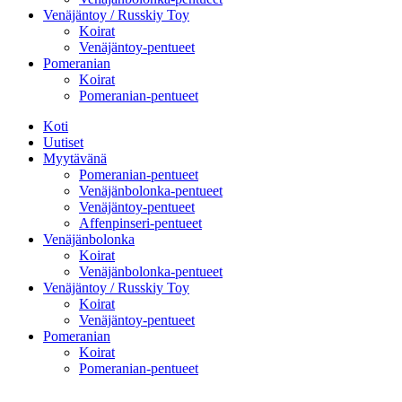
Venäjäntoy / Russkiy Toy
Koirat
Venäjäntoy-pentueet
Pomeranian
Koirat
Pomeranian-pentueet
Koti
Uutiset
Myytävänä
Pomeranian-pentueet
Venäjänbolonka-pentueet
Venäjäntoy-pentueet
Affenpinseri-pentueet
Venäjänbolonka
Koirat
Venäjänbolonka-pentueet
Venäjäntoy / Russkiy Toy
Koirat
Venäjäntoy-pentueet
Pomeranian
Koirat
Pomeranian-pentueet