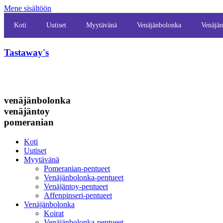
Mene sisältöön
Koti
Uutiset
Myytävänä
Venäjänbolonka
Venäjän
Tastaway's
venäjänbolonka
venäjäntoy
pomeranian
Koti
Uutiset
Myytävänä
Pomeranian-pentueet
Venäjänbolonka-pentueet
Venäjäntoy-pentueet
Affenpinseri-pentueet
Venäjänbolonka
Koirat
Venäjänbolonka-pentueet