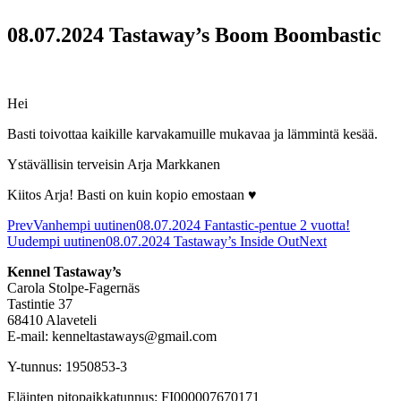
08.07.2024 Tastaway’s Boom Boombastic
Hei
Basti toivottaa kaikille karvakamuille mukavaa ja lämmintä kesää.
Ystävällisin terveisin Arja Markkanen
Kiitos Arja! Basti on kuin kopio emostaan ♥
Prev
Vanhempi uutinen
08.07.2024 Fantastic-pentue 2 vuotta!
Uudempi uutinen
08.07.2024 Tastaway’s Inside Out
Next
Kennel Tastaway’s
Carola Stolpe-Fagernäs
Tastintie 37
68410 Alaveteli
E-mail: kenneltastaways@gmail.com
Y-tunnus: 1950853-3
Eläinten pitopaikkatunnus: FI000007670171