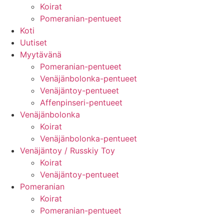
Koirat
Pomeranian-pentueet
Koti
Uutiset
Myytävänä
Pomeranian-pentueet
Venäjänbolonka-pentueet
Venäjäntoy-pentueet
Affenpinseri-pentueet
Venäjänbolonka
Koirat
Venäjänbolonka-pentueet
Venäjäntoy / Russkiy Toy
Koirat
Venäjäntoy-pentueet
Pomeranian
Koirat
Pomeranian-pentueet