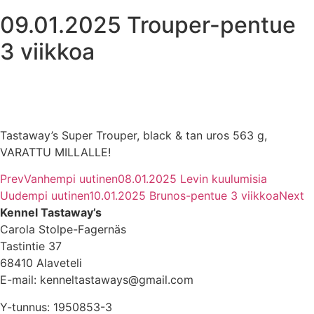
09.01.2025 Trouper-pentue
3 viikkoa
Tastaway’s Super Trouper, black & tan uros 563 g,
VARATTU MILLALLE!
Prev
Vanhempi uutinen
08.01.2025 Levin kuulumisia
Uudempi uutinen
10.01.2025 Brunos-pentue 3 viikkoa
Next
Kennel Tastaway’s
Carola Stolpe-Fagernäs
Tastintie 37
68410 Alaveteli
E-mail: kenneltastaways@gmail.com
Y-tunnus: 1950853-3