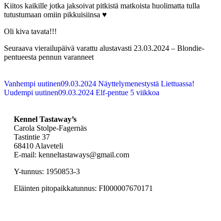
Kiitos kaikille jotka jaksoivat pitkistä matkoista huolimatta tulla
tutustumaan omiin pikkuisiinsa ♥
Oli kiva tavata!!!
Seuraava vierailupäivä varattu alustavasti 23.03.2024 – Blondie-
pentueesta pennun varanneet
Vanhempi uutinen
09.03.2024 Näyttelymenestystä Liettuassa!
Uudempi uutinen
09.03.2024 Elf-pentue 5 viikkoa
Kennel Tastaway’s
Carola Stolpe-Fagernäs
Tastintie 37
68410 Alaveteli
E-mail: kenneltastaways@gmail.com
Y-tunnus: 1950853-3
Eläinten pitopaikkatunnus: FI000007670171