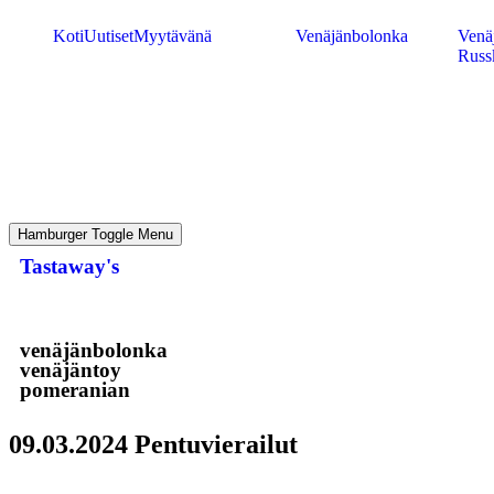
Koti
Uutiset
Myytävänä
Venäjänbolonka
Venäj
Russ
Hamburger Toggle Menu
Tastaway's
venäjänbolonka
venäjäntoy
pomeranian
09.03.2024 Pentuvierailut