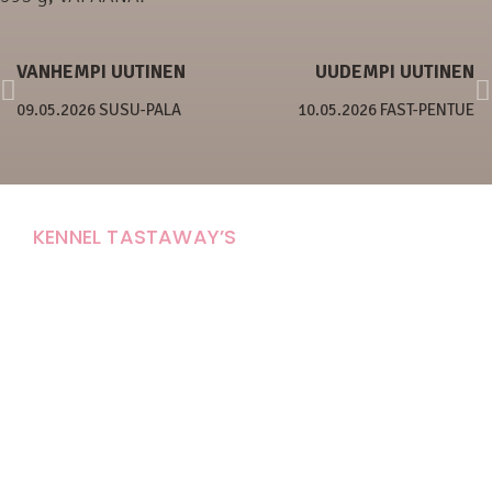
VANHEMPI UUTINEN
UUDEMPI UUTINEN
09.05.2026 SUSU-PALA
10.05.2026 FAST-PENTUE
KENNEL TASTAWAY’S
Carola Stolpe-Fagernäs
Tastintie 37
68410 Alaveteli
E-mail: kenneltastaways@gmail.com
Y-tunnus: 1950853-3