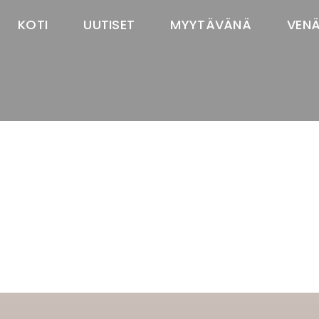
KOTI
UUTISET
MYYTÄVÄNÄ
VEN
TASTAWAY'S
venäjänbolonka
venäjäntoy
pomeranian