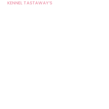
KENNEL TASTAWAY’S
Carola Stolpe-Fagernäs
Tastintie 37
68410 Alaveteli
E-mail: kenneltastaways@gmail.com
Y-tunnus: 1950853-3
Eläinten pitopaikkatunnus: FI000007670171