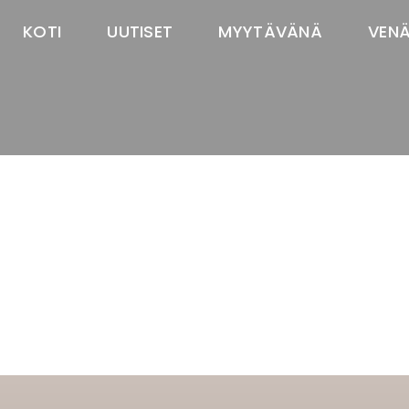
KOTI
UUTISET
MYYTÄVÄNÄ
VEN
TASTAWAY'S
venäjänbolonka
venäjäntoy
pomeranian