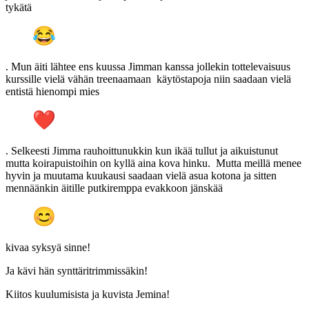
tykätä
. Mun äiti lähtee ens kuussa Jimman kanssa jollekin tottelevaisuus
kurssille vielä vähän treenaamaan käytöstapoja niin saadaan vielä
entistä hienompi mies
. Selkeesti Jimma rauhoittunukkin kun ikää tullut ja aikuistunut
mutta koirapuistoihin on kyllä aina kova hinku. Mutta meillä menee
hyvin ja muutama kuukausi saadaan vielä asua kotona ja sitten
mennäänkin äitille putkiremppa evakkoon jänskää
kivaa syksyä sinne!
Ja kävi hän synttäritrimmissäkin!
Kiitos kuulumisista ja kuvista Jemina!