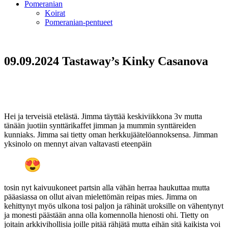
Pomeranian
Koirat
Pomeranian-pentueet
09.09.2024 Tastaway’s Kinky Casanova
Hei ja terveisiä etelästä. Jimma täyttää keskiviikkona 3v mutta
tänään juotiin synttärikaffet jimman ja mummin synttäreiden
kunniaks. Jimma sai tietty oman herkkujäätelöannoksensa. Jimman
yksinolo on mennyt aivan valtavasti eteenpäin
tosin nyt kaivuukoneet partsin alla vähän herraa haukuttaa mutta
pääasiassa on ollut aivan mielettömän reipas mies. Jimma on
kehittynyt myös ulkona tosi paljon ja rähinät uroksille on vähentynyt
ja monesti päästään anna olla komennolla hienosti ohi. Tietty on
joitain arkkivihollisia joille pitää rähjätä mutta eihän sitä kaikista voi