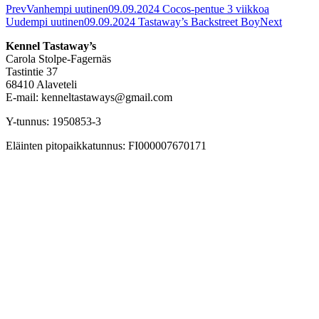
Prev
Vanhempi uutinen
09.09.2024 Cocos-pentue 3 viikkoa
Uudempi uutinen
09.09.2024 Tastaway’s Backstreet Boy
Next
Kennel Tastaway’s
Carola Stolpe-Fagernäs
Tastintie 37
68410 Alaveteli
E-mail: kenneltastaways@gmail.com
Y-tunnus: 1950853-3
Eläinten pitopaikkatunnus: FI000007670171