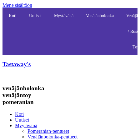
Mene sisältöön
Koti
Uutiset
Myytävänä
Venäjänbolonka
Venäjän
/ Russ
Toy
Tastaway's
venäjänbolonka
venäjäntoy
pomeranian
Koti
Uutiset
Myytävänä
Pomeranian-pentueet
Venäjänbolonka-pentueet