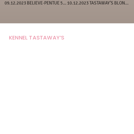
09.12.2023 BELIEVE-PENTUE 5 VIIKKOA
10.12.2023 TASTAWAY’S BLOND SURPRISE
KENNEL TASTAWAY’S
Carola Stolpe-Fagernäs
Tastintie 37
68410 Alaveteli
E-mail: kenneltastaways@gmail.com
Y-tunnus: 1950853-3
Eläinten pitopaikkatunnus: FI000007670171