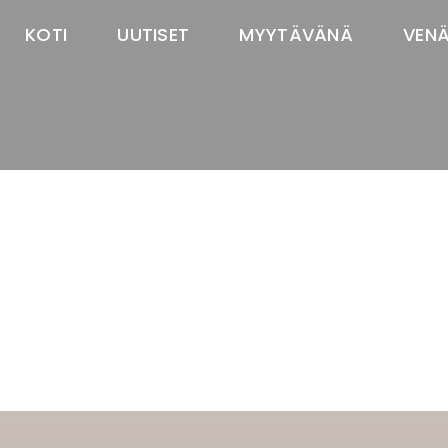
KOTI
UUTISET
MYYTÄVÄNÄ
VEN
TASTAWAY'S
venäjänbolonka
venäjäntoy
pomeranian