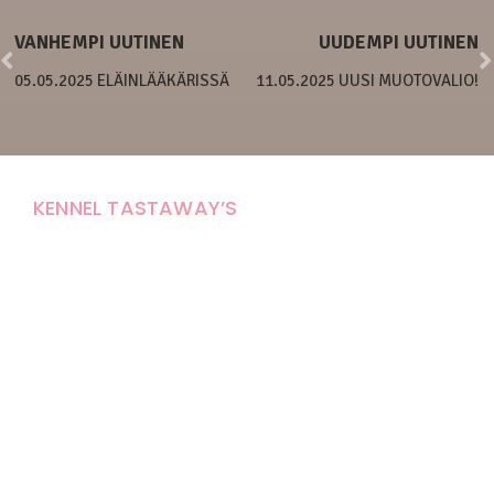
VANHEMPI UUTINEN
UUDEMPI UUTINEN
05.05.2025 ELÄINLÄÄKÄRISSÄ
11.05.2025 UUSI MUOTOVALIO!
KENNEL TASTAWAY’S
Carola Stolpe-Fagernäs
Tastintie 37
68410 Alaveteli
E-mail: kenneltastaways@gmail.com
Y-tunnus: 1950853-3
Eläinten pitopaikkatunnus: FI000007670171