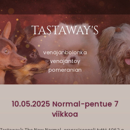
TASTAWAY'S
venäjänbolonka
venäjäntoy
pomeranian
10.05.2025 Normal-pentue 7
viikkoa
Tastaway’s The New Normal, oranssisoopeli tyttö 1062 g,